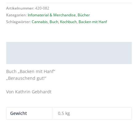
Hanf"
Artikelnummer:
420-082
Menge
Kategorien:
Infomaterial & Merchandise
,
Bücher
Schlagwörter:
Cannabis
,
Buch
,
Kochbuch
,
Backen mit Hanf
Beschreibung
Zusätzliche Informationen
Buch „Backen mit Hanf“
„Berauschend gut!“
Von Kathrin Gebhardt
Gewicht
0,5 kg