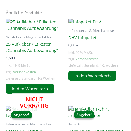
Ähnliche Produkte
Infomaterial & Merchandise
DHV-Infopaket
Aufkleber & Magnetschilder
25 Aufkleber / Etiketten
0,00
€
„Cannabis Aufbewahrung“
inkl. 19 % MwSt.
1,50
€
zzgl.
Versandkosten
inkl. 19 % MwSt.
Lieferzeit:
Standard: 1-2 Wochen
zzgl.
Versandkosten
In den Warenkorb
Lieferzeit:
Standard: 1-2 Wochen
In den Warenkorb
NICHT
VORRÄTIG
Angebot!
Angebot!
Angebot!
Angebot!
Infomaterial & Merchandise
T-Shirts