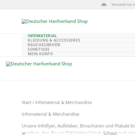
Zum
Versand nur i
Inhalt
springen
INFOMATERIAL
KLEIDUNG & ACCESSOIRES
RAUCHZUBEHÖR
SONSTIGES
MEIN KONTO
Start
/ Infomaterial & Merchandise
Infomaterial & Merchandise
Unsere Infoflyer, Aufkleber, Broschüren und Plakate bi
ansehen, den ihr vor Ort leisten könnt. Schaut mal rein