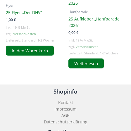
Flyer
25 Flyer „Der DHV“
Hanfparade
25 Aufkleber „Hanfparade
1,00
€
2026“
inkl. 19 % MwSt.
0,00
€
zzgl.
Versandkosten
Lieferzeit:
Standard: 1-2 Wochen
inkl. 19 % MwSt.
zzgl.
Versandkosten
In den Warenkorb
Lieferzeit:
Standard: 1-2 Wochen
Weiterlesen
Shopinfo
Kontakt
Impressum
AGB
Datenschutzerklärung