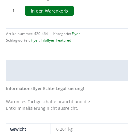
25
In den Warenkorb
Flyer
"Echte
Legalisierung!"
Artikelnummer:
420-464
Kategorie:
Flyer
Menge
Schlagwörter:
Flyer
,
Infoflyer
,
Featured
Beschreibung
Zusätzliche Informationen
Informationsflyer Echte Legalisierung!
Warum es Fachgeschäfte braucht und die
Entkriminalisierung nicht ausreicht.
Gewicht
0,261 kg