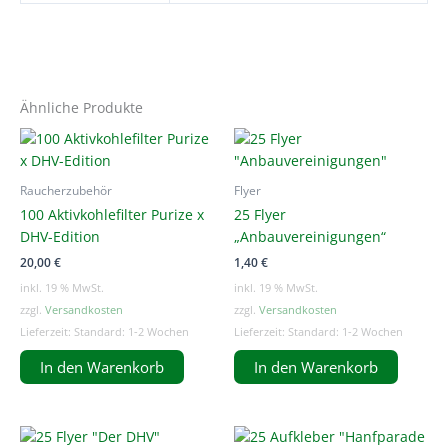
Ähnliche Produkte
Raucherzubehör
Flyer
100 Aktivkohlefilter Purize x
25 Flyer
DHV-Edition
„Anbauvereinigungen“
20,00
€
1,40
€
inkl. 19 % MwSt.
inkl. 19 % MwSt.
zzgl.
Versandkosten
zzgl.
Versandkosten
Lieferzeit:
Standard: 1-2 Wochen
Lieferzeit:
Standard: 1-2 Wochen
In den Warenkorb
In den Warenkorb