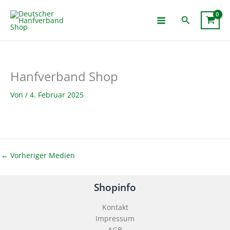
Zum
Inhalt
Suchen
springen
Hanfverband Shop
Von
/
4. Februar 2025
←
Vorheriger Medien
Shopinfo
Kontakt
Impressum
AGB