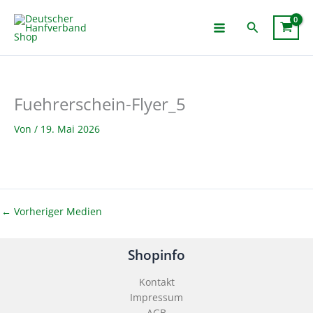
Zum
Inhalt
Suchen
springen
Fuehrerschein-Flyer_5
Von
/
19. Mai 2026
←
Vorheriger Medien
Shopinfo
Kontakt
Impressum
AGB