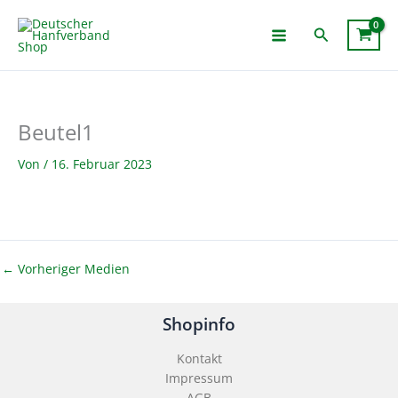
Zum
Inhalt
Suchen
springen
Beutel1
Von
/
16. Februar 2023
←
Vorheriger Medien
Shopinfo
Kontakt
Impressum
AGB