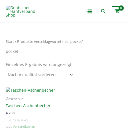
Zum
Inhalt
Suchen
springen
Start
/ Produkte verschlagwortet mit „pocket“
pocket
Einzelnes Ergebnis wird angezeigt
Geschenke
Taschen-Aschenbecher
4,20
€
inkl. 19 % MwSt.
zzgl.
Versandkosten