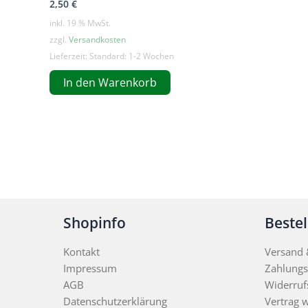
2,50
€
inkl. 19 % MwSt.
zzgl.
Versandkosten
Lieferzeit:
Standard: 1-2 Wochen
In den Warenkorb
Shopinfo
Beste
Kontakt
Versand &
Impressum
Zahlungs
AGB
Widerruf
Datenschutzerklärung
Vertrag 