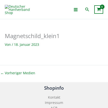
Zum
Inhalt
Suchen
springen
Magnetschild_klein1
Von
/
18. Januar 2023
←
Vorheriger Medien
Shopinfo
Kontakt
Impressum
AGB