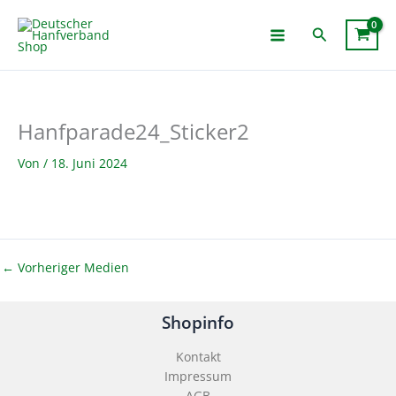
Zum
Inhalt
Suchen
springen
Hanfparade24_Sticker2
Von
/
18. Juni 2024
←
Vorheriger Medien
Shopinfo
Kontakt
Impressum
AGB